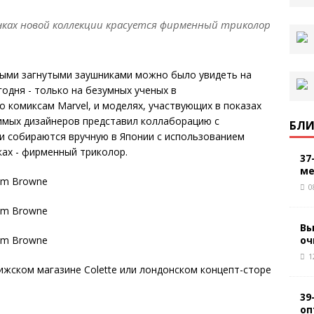
чках новой коллекции красуется фирменный триколор
рными загнутыми заушниками можно было увидеть на
годня - только на безумных ученых в
 комиксам Marvel, и моделях, участвующих в показах
имых дизайнеров представил коллаборацию с
БЛИ
и собираются вручную в Японии c использованием
ках - фирменный триколор.
37
ме
0
Вы
оч
1
ижском магазине Colette или лондонском концепт-сторе
39
оп