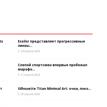
ts
Essilor представляет прогрессивные
линзы...
24 апреля 2026
Слепой спортсмен впервые пробежал
марафо...
21 апреля 2026
ют
Silhouette Titan Minimal Art: очки, поко...
20 апреля 2026