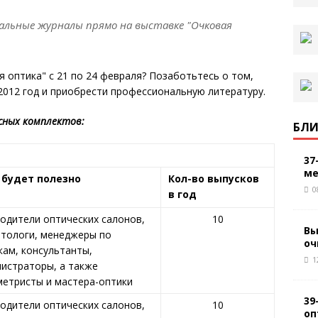
альные журналы прямо на выставке "Очковая
 оптика" с 21 по 24 февраля? Позаботьтесь о том,
2012 год и приобрести профессиональную литературу.
исных комплектов:
БЛИ
37
ме
 будет полезно
Кол-во выпусков
0
в год
одители оптических салонов,
10
Вы
тологи, менеджеры по
оч
кам, консультанты,
1
истраторы, а также
етристы и мастера-оптики
39
одители оптических салонов,
10
оп