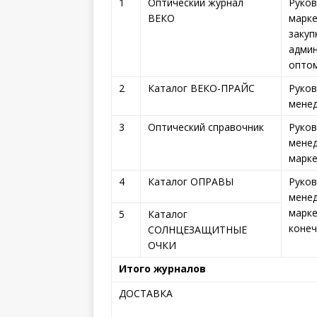
1
Оптический журнал
Руков
ВЕКО
марке
закуп
админ
оптом
2
Каталог ВЕКО-ПРАЙС
Руков
менед
3
Оптический справочник
Руков
менед
марке
4
Каталог ОПРАВЫ
Руков
менед
марке
5
Каталог
конеч
СОЛНЦЕЗАЩИТНЫЕ
ОЧКИ
Итого журналов
ДОСТАВКА