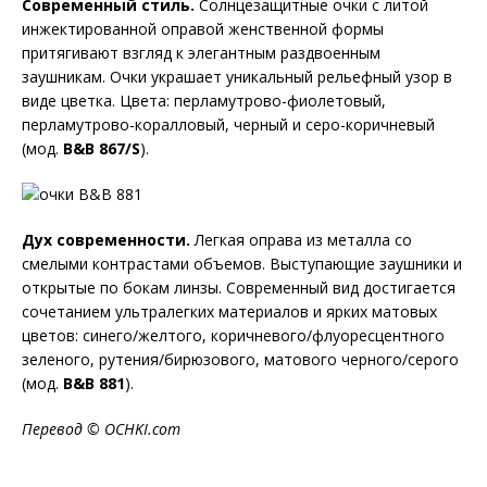
Современный стиль.
Солнцезащитные очки с литой
инжектированной оправой женственной формы
притягивают взгляд к элегантным раздвоенным
заушникам. Очки украшает уникальный рельефный узор в
виде цветка. Цвета: перламутрово-фиолетовый,
перламутрово-коралловый, черный и серо-коричневый
(мод.
B
&
B
867/
S
).
Дух современности.
Легкая оправа из металла со
смелыми контрастами объемов. Выступающие заушники и
открытые по бокам линзы. Современный вид достигается
сочетанием ультралегких материалов и ярких матовых
цветов: синего/желтого, коричневого/флуоресцентного
зеленого, рутения/бирюзового, матового черного/серого
(мод.
B
&
B
881
).
Перевод ©
OCHKI
.
com