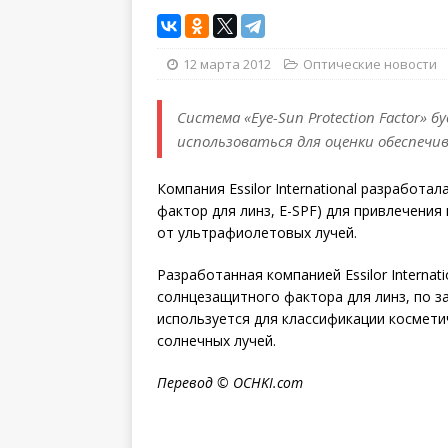
12 марта 2012
Оптические новости
Система «Eye-Sun Protection Factor»
использоваться для оценки обеспечи
Компания Essilor International разработал
фактор для линз, E-SPF) для привлечени
от ультрафиолетовых лучей.
Разработанная компанией Essilor Interna
солнцезащитного фактора для линз, по з
используется для классификации космети
солнечных лучей.
Перевод ©
OCHKI
.
com