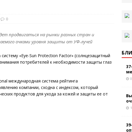
0
 будет продвигаться на рынки разных стран и
ваемого очками уровня защиты от УФ-лучей
БЛИ
а систему «Eye-Sun Protection Factor» (солнцезащитный
я внимания потребителей к необходимости защиты глаз
37
ме
0
tional международная система рейтинга
аявлению компании, сходна с индексом, который
ческих продуктов для ухода за кожей и защиты ее от
Вы
оч
1
39
оп