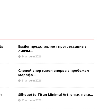
ts
Essilor представляет прогрессивные
линзы...
24 апреля 2026
Слепой спортсмен впервые пробежал
марафо...
21 апреля 2026
ют
Silhouette Titan Minimal Art: очки, поко...
20 апреля 2026