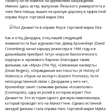
таланту он не новичок на церемониях награждения.
Именно здесь актер, выпускник Йельского университета и
член Лиги плюща, вышел на красную дорожку в эффектной
оправе Royce торговой марки Dita.
Как и отец Джорджа, отец нашей следующей
знаменитости был журналистом. Дэвид Кроненберг (David
Cronenberg) начал карьеру режиссера в 1966 году и в
дальнейшем приобрел титул «короля биологического
хоррора» и «кровавого барона» благодаря таким
фильмам, как «Муха» (The Fly), «Связанные насмерть»
(Dead Ringers), «Оправданная жестокость» (A History of
Violence) и «Порок на экспорт» (Eastern Promises). Хотя
непосредственной связи с Джорджем у него нет,
Кроненберг занят съемками фильма «Космополис»
(Cosmopolis), одну из ролей в котором играет Пол
Джаматти. Это история одного дня мультимиллионера,
который проводит его на Манхэттене. Однако истинной
звездой фильма стала оправа Hans торговой марки Mykita