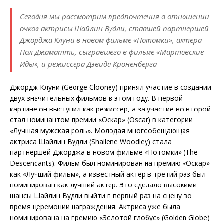
Сегодня мы рассмотрим предпочтения в отношении
очков актрисы Шайлин Вудли, ставшей партнершей
Джорджа Клуни в новом фильме «Потомки», актера
Пол Джаматти, сыгравшего в фильме «Мартовские
Иды», и режиссера Дэвида Кроненберга
Джордж Клуни (George Clooney) принял участие в создании
двух значительных фильмов в этом году. В первой
картине он выступил как режиссер, а за участие во второй
стал номинантом премии «Оскар» (Oscar) в категории
«Лучшая мужская роль». Молодая многообещающая
актриса Шайлин Вудли (Shailene Woodley) стала
партнершей Джорджа в новом фильме «Потомки» (The
Descendants). Фильм был номинирован на премию «Оскар»
как «Лучший фильм», а известный актер в третий раз был
номинирован как лучший актер. Это сделало высокими
шансы Шайлин Вудли выйти в первый раз на сцену во
время церемонии награждения. Актриса уже была
номинирована на премию «Золотой глобус» (Golden Globe)