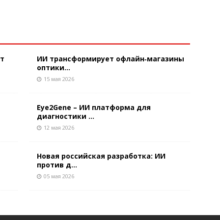
ют
ИИ трансформирует офлайн‑магазины
оптики...
15 мая 2026
Eye2Gene – ИИ платформа для
диагностики ...
12 мая 2026
Новая российская разработка: ИИ
против д...
05 мая 2026