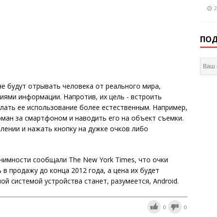
2
ПОД
не будут отрывать человека от реального мира,
ями информации. Напротив, их цель - встроить
елать ее использование более естественным. Например,
рман за смартфоном и наводить его на объект съемки.
ении и нажать кнопку на дужке очков либо
онимности сообщали The New York Times, что очки
в продажу до конца 2012 года, а цена их будет
й системой устройства станет, разумеется, Android.
0
0