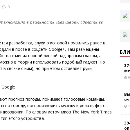
0
ехнологию в реальность «без швов», сделать ее
ется разработка, слухи о которой появились ранее в
рдили в посте в соцсети Goolge+. Там размещены
БЛИ
ства с миниатюрной линзой над правым глазом, а
к можно в теории использовать подобный гаджет. По
37
 в связке с ним), но при этом оставляет руки
ме
0
Вы
ают прогноз погоды, понимают голосовые команды,
оч
 по городу, воспроизводить музыку и делать фото.
1
деозвонки. По словам источников The New York Times
тип этого устройства.
39
оп