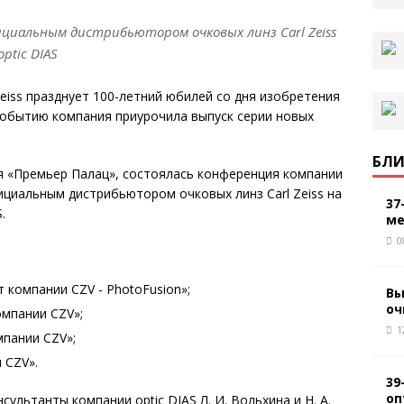
циальным дистрибьютором очковых линз Carl Zeiss
ptic DIAS
Zeiss празднует 100-летний юбилей со дня изобретения
событию компания приурочила выпуск серии новых
БЛИ
ля «Премьер Палац», состоялась конференция компании
официальным дистрибьютором очковых линз Carl Zeiss на
37
.
ме
0
компании CZV - PhotoFusion»;
Вы
оч
мпании CZV»;
1
мпании CZV»;
 CZV».
39
оп
ультанты компании optic DIAS Л. И. Вольхина и Н. А.