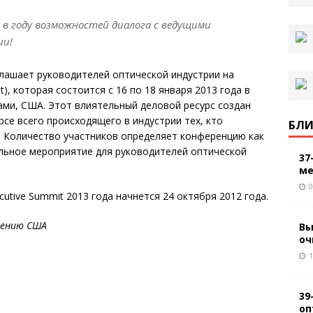
 в году возможностей диалога с ведущими
ии!
иглашает руководителей оптической индустрии на
), которая состоится с 16 по 18 января 2013 года в
айами, США. Этот влиятельный деловой ресурс создан
рсе всего происходящего в индустрии тех, кто
БЛИ
и. Количество участников определяет конференцию как
ельное мероприятие для руководителей оптической
37
ме
0
utive Summit 2013 года начнется 24 октября 2012 года.
рению США
Вы
оч
1
39
оп