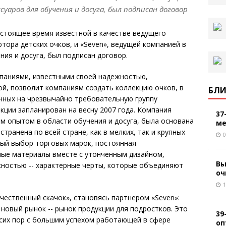
суаров для обучения и досуга, был подписан договор
настоящее время известной в качестве ведущего
тора детских очков, и «Seven», ведущей компанией в
ния и досуга, был подписан договор.
паниями, известными своей надежностью,
й, позволит компаниям создать коллекцию очков, в
БЛИ
нных на чрезвычайно требовательную группу
кции запланирован на весну 2007 года. Компания
37
им опытом в области обучения и досуга, была основана
ме
странена по всей стране, как в мелких, так и крупных
0
ный выбор торговых марок, постоянная
ные материалы вместе с утонченным дизайном,
Вы
сностью -- характерные черты, которые объединяют
оч
1
ачественный скачок», становясь партнером «Seven»:
новый рынок -- рынок продукции для подростков. Это
39
 сих пор с большим успехом работающей в сфере
оп