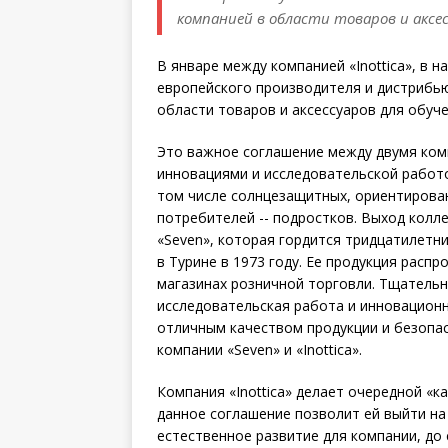
компанией в области товаров и аксес
В январе между компанией «Inottica», в 
европейского производителя и дистрибью
области товаров и аксессуаров для обуче
Это важное соглашение между двумя ком
инновациями и исследовательской работо
том числе солнцезащитных, ориентирова
потребителей -- подростков. Выход колле
«Seven», которая гордится тридцатилетн
в Турине в 1973 году. Ее продукция распро
магазинах розничной торговли. Тщатель
исследовательская работа и инновацион
отличным качеством продукции и безопа
компании «Seven» и «Inottica».
Компания «Inottica» делает очередной «к
данное соглашение позволит ей выйти на 
естественное развитие для компании, до