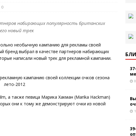
0
артнеров набирающих популярность британских
его новый трек
овольно необычную кампанию для рекламы своей
ый бренд выбрал в качестве партнеров набирающих
БЛИ
торые написали новый трек для рекламной кампании.
37
ме
0
 Film, а также певица Марика Хакман (Marika Hackman)
Вы
торых они к тому же демонстрируют очки из новой
оч
1
39
оп