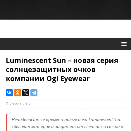
Luminescent Sun – новая серия
солнцезащитных очков
компании Ogi Eyewear
28 мая 2012
Неподвластные времени новые очки Luminescent Sun
сделают мир ярче и защитят от слепящего света в