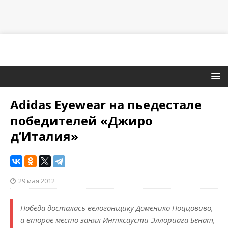
Adidas Eyewear на пьедестале
победителей «Джиро
д’Италия»
29 мая 2012
Победа досталась велогонщику Доменико Поццовиво,
а второе место занял Интксаусти Эллориага Бенат,