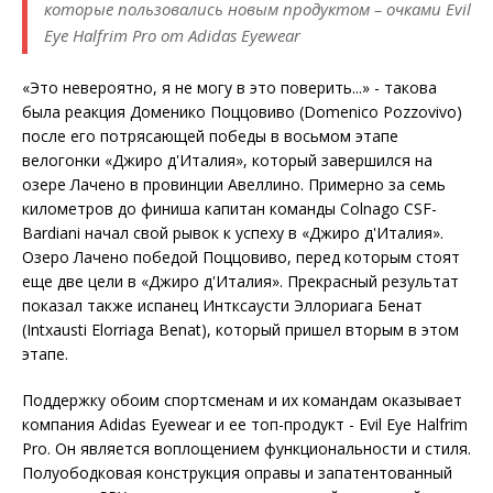
которые пользовались новым продуктом – очками Evil
Eye Halfrim Pro от Adidas Eyewear
«Это невероятно, я не могу в это поверить...» - такова
была реакция Доменико Поццовиво (Domenico Pozzovivo)
после его потрясающей победы в восьмом этапе
велогонки «Джиро д'Италия», который завершился на
озере Лачено в провинции Авеллино. Примерно за семь
километров до финиша капитан команды Colnago CSF-
Bardiani начал свой рывок к успеху в «Джиро д'Италия».
Озеро Лачено победой Поццовиво, перед которым стоят
еще две цели в «Джиро д'Италия». Прекрасный результат
показал также испанец Интксаусти Эллориага Бенат
(Intxausti Elorriaga Benat), который пришел вторым в этом
этапе.
Поддержку обоим спортсменам и их командам оказывает
компания Adidas Eyewear и ее топ-продукт - Evil Eye Halfrim
Pro. Он является воплощением функциональности и стиля.
Полуободковая конструкция оправы и запатентованный