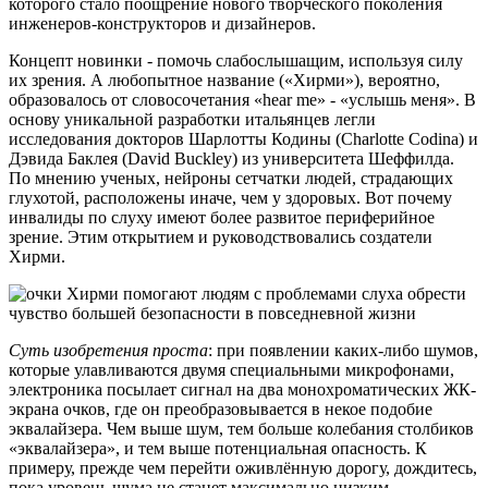
которого стало поощрение нового творческого поколения
инженеров-конструкторов и дизайнеров.
Концепт новинки - помочь слабослышащим, используя силу
их зрения. А любопытное название («Хирми»), вероятно,
образовалось от словосочетания «hear me» - «услышь меня». В
основу уникальной разработки итальянцев легли
исследования докторов Шарлотты Кодины (Charlotte Codina) и
Дэвида Баклея (David Buckley) из университета Шеффилда.
По мнению ученых, нейроны сетчатки людей, страдающих
глухотой, расположены иначе, чем у здоровых. Вот почему
инвалиды по слуху имеют более развитое периферийное
зрение. Этим открытием и руководствовались создатели
Хирми.
Суть изобретения проста
: при появлении каких-либо шумов,
которые улавливаются двумя специальными микрофонами,
электроника посылает сигнал на два монохроматических ЖК-
экрана очков, где он преобразовывается в некое подобие
эквалайзера. Чем выше шум, тем больше колебания столбиков
«эквалайзера», и тем выше потенциальная опасность. К
примеру, прежде чем перейти оживлённую дорогу, дождитесь,
пока уровень шума не станет максимально низким.