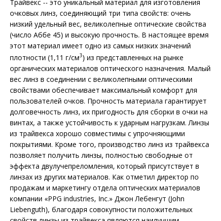
Трайвекс -- это уникальный материал для изготовления
очковых линз, соединяющий три типа свойств: очень
низкий удельный вес, великолепные оптические свойства
(число Аббе 45) и высокую прочность. В настоящее время
этот материал имеет одно из самых низких значений
3
плотности (1,11 г/см
) из представленных на рынке
органических материалов оптического назначения. Малый
вес линз в соединении с великолепными оптическими
свойствами обеспечивает максимальный комфорт для
пользователей очков. Прочность материала гарантирует
долговечность линз, их пригодность для сборки в очки на
винтах, а также устойчивость к ударным нагрузкам. Линзы
из трайвекса хорошо совместимы с упрочняющими
покрытиями. Кроме того, производство линз из трайвекса
позволяет получить линзы, полностью свободные от
эффекта двулучепреломления, который присутствует в
линзах из других материалов. Как отметил директор по
продажам и маркетингу отдела оптических материалов
компании «PPG industries, Inc.» Джон Лебенгут (John
Liebenguth), благодаря совокупности положительных
свойств линзы из трайвекса являются наилучшим