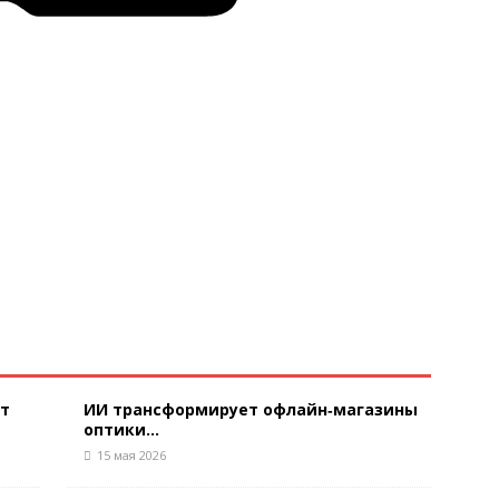
ют
ИИ трансформирует офлайн‑магазины
оптики...
15 мая 2026