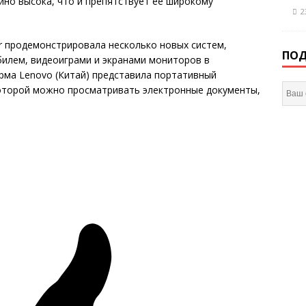
но высока, что и препятствует ее широкому
2
er продемонстрировала несколько новых систем,
ПОД
илем, видеоиграми и экранами мониторов в
рма Lenovo (Китай) представила портативный
которой можно просматривать электронные документы,