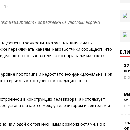
0
активизировать определенные участки экрана
ть уровень громкости, включать и выключать
акже переключать каналы. Разработчики сообщают, что
БЛИ
ределенного пользователя, а вот при наличии очков
37
ме
 уровне прототипа и недостаточно функциональна. При
0
танет серьезным конкурентом традиционного
Вы
 встроенной в конструкцию телевизора, а использует
оч
рое устанавливается между телевизором и зрителем и
1
39
ана на людей с ограниченными возможностями, но в
оп