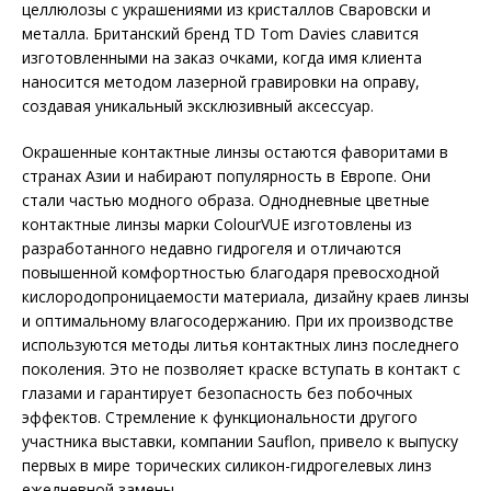
целлюлозы с украшениями из кристаллов Сваровски и
металла. Британский бренд TD Tom Davies
славится
изготовленными на заказ очками, когда имя клиента
наносится методом лазерной гравировки на оправу,
создавая уникальный эксклюзивный аксессуар.
Окрашенные контактные линзы остаются фаворитами в
странах Азии и набирают популярность в Европе. Они
стали частью модного образа. Однодневные цветные
контактные линзы марки ColourVUE
изготовлены из
разработанного недавно гидрогеля и отличаются
повышенной комфортностью благодаря превосходной
кислородопроницаемости материала, дизайну краев линзы
и оптимальному влагосодержанию. При их производстве
используются методы литья контактных линз последнего
поколения. Это не позволяет краске вступать в контакт с
глазами и гарантирует безопасность без побочных
эффектов. Стремление к функциональности другого
участника выставки, компании Sauflon, привело к выпуску
первых в мире торических силикон-гидрогелевых линз
ежедневной замены.