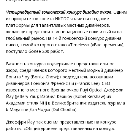
Четырнадцатый гонконгский конкурс дизайна очков
. Одним
из приоритетов совета HKTDC является создание
платформы для талантливых местных дизайнеров,
желающих представить инновационные очки и выйти на
глобальный рынок. На 14-й гонконгский конкурс дизайна
очков, темой которого стало «Timeless» («Вне времени»),
поступило более 200 работ.
Важность конкурса подчеркивает представительное
жюри, среди членов которого местный модный дизайнер
Бонита Чоу (Bonita Chow); председатель ассоциации
дизайнеров Гонконга Френсис Ли (Francis Lee); CEO
известного местного бренда очков Puyi Optical Джеффри
Йау (Jeffery Yau); Изобел Кершоу (Isobel Kershaw) из
Академии стиля NHJ в Великобритании; издатель журнала
b Magazine Дэл Чодха (Dal Chodha).
Джеффри Йау так оценил представленные на конкурс
работы: «Общий уровень представленных на конкурс