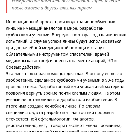
Изобретение поможет восстановить зрение даже
после ожогов и других глазных травм
Инновационный проект производства ионообменных
линз, не имеющий аналогов в мире, разработан
кузбасскими учеными. Впереди - полтора года клинических
испытаний. В случае успеха линзы будут использоваться
при доврачебной медицинской помощи и станут
обязательными инструментом спасателей, врачей
медицины катастроф и военных на месте аварий, ЧП и
боевых действий.
Эта линза - «скорая помощь» для глаз. В основу ее легло
изобретение, сделанное кузбасскими учеными в 90-е годы
прошлого века. Разработанный ими уникальный материал
позволил вернуть зрение почти слепым людям. На этом
ученые не остановились и доработали изобретение. В
итоге ими создана лечебная линза. По словам
специалистов, эта разработка - настоящий прорыв в
отечественной офтальмологии. «Аналогов,
действительно, нет, - говорит эксперт Елена Громанина,
заведующая кафедрой медицинской академии, академик