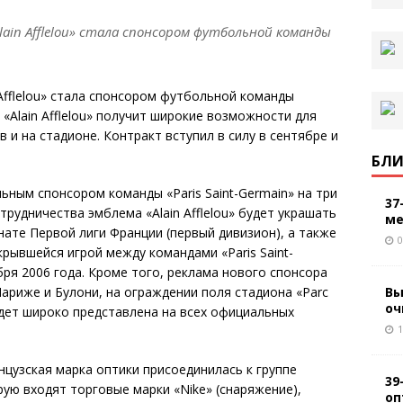
ain Afflelou» стала спонсором футбольной команды
Afflelou» стала спонсором футбольной команды
 «Alain Afflelou» получит широкие возможности для
и на стадионе. Контракт вступил в силу в сентябре и
БЛИ
альным спонсором команды «Paris Saint-Germain» на три
37
трудничества эмблема «Alain Afflelou» будет украшать
ме
ате Первой лиги Франции (первый дивизион), а также
0
рывшейся игрой между командами «Paris Saint-
ября 2006 года. Кроме того, реклама нового спонсора
Вы
ариже и Булони, на ограждении поля стадиона «Parc
оч
будет широко представлена на всех официальных
1
нцузская марка оптики присоединилась к группе
39
ую входят торговые марки «Nike» (снаряжение),
оп