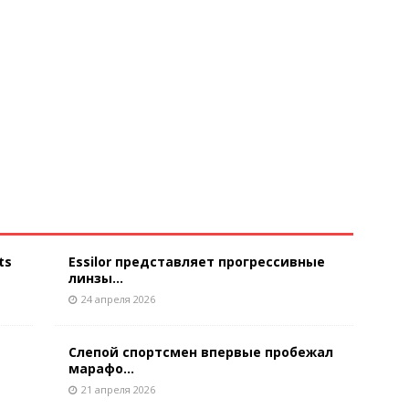
ts
Essilor представляет прогрессивные
линзы...
24 апреля 2026
Слепой спортсмен впервые пробежал
марафо...
21 апреля 2026