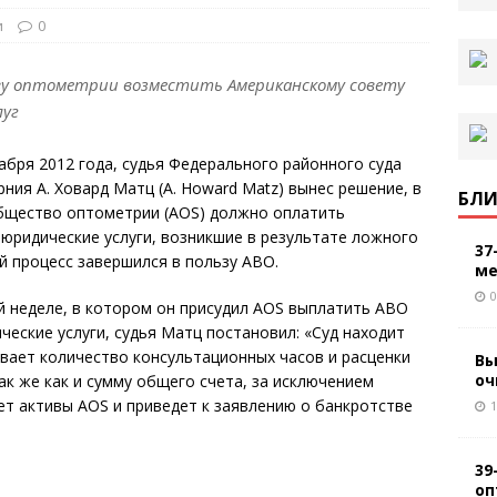
и
0
ву оптометрии возместить Американскому совету
луг
абря 2012 года, судья Федерального районного суда
ия А. Ховард Матц (A. Howard Matz) вынес решение, в
БЛИ
бщество оптометрии (AOS) должно оплатить
юридические услуги, возникшие в результате ложного
37
й процесс завершился в пользу ABO.
ме
0
й неделе, в котором он присудил AOS выплатить ABO
ческие услуги, судья Матц постановил: «Суд находит
вает количество консультационных часов и расценки
Вы
оч
ак же как и сумму общего счета, за исключением
ет активы AOS и приведет к заявлению о банкротстве
1
39
оп