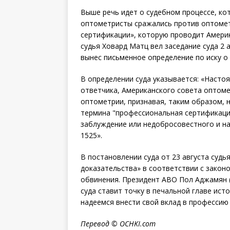
Выше речь идет о судебном процессе, ко
оптометристы сражались против оптомет
сертификации», которую проводит Америк
судья Ховард Матц вел заседание суда 2 
вынес письменное определение по иску о
В определении суда указывается: «Насто
ответчика, Американского совета оптоме
оптометрии, признавая, таким образом,
термина "профессиональная сертификаци
заблуждение или недобросовестного и нар
1525».
В постановлении суда от 23 августа судь
доказательства» в соответствии с закон
обвинения. Президент ABO Пол Аджамян (
суда ставит точку в печальной главе ис
надеемся внести свой вклад в профессию
Перевод ©
OCHKI
.
com