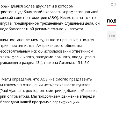
2
торый длился более двух лет и в котором
ристов. Судебная тяжба касалась «профессиональной
анский совет оптометрии (ABO). Несмотря на то что
ПОД
августа, предваренное трехдневным слушаньем дела, он
 недобросовестной рекламе только 23 августа.
ящим постановлением суд выносит решение в пользу
трии, против истца, Американского общества
 несостоятельным иск об использовании ответчиком
я" как фальшивого, заведомо ложного, вводящего в
ушающего раздел 43 (a) закона Лэнхема, 15 U.S.C.
я Матц определил, что AOS «не смогло представить
ом Лэнхема в отношении четырех из шести пунктов
Paul Ajamian), доктор оптометрии, добавил: «Решение
тории оптометрии. Мы продолжаем движение вперед и
 благодаря нашей программе сертификации».