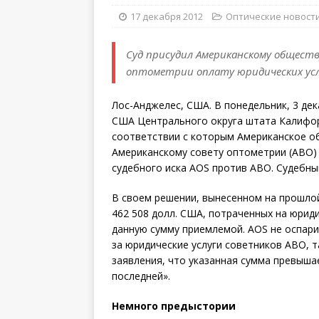
17 декабря 2012
Оптические новост
Суд присудил Американскому общест
оптометрии оплату юридических ус
Лос-Анджелес, США. В понедельник, 3 дек
США Центрального округа штата Калифорн
соответствии с которым Американское о
Американскому совету оптометрии (ABO) 
судебного иска AOS против ABO. Судебны
В своем решении, вынесенном на прошло
462 508 долл. США, потраченных на юриди
данную сумму приемлемой. AOS не оспари
за юридические услуги советников ABO, т
заявления, что указанная сумма превыша
последней».
Немного предыстории