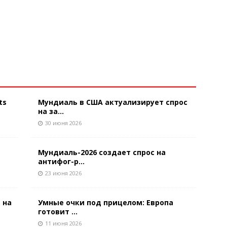
ts
Мундиаль в США актуализирует спрос
на за...
30 июня 2026
Мундиаль-2026 создает спрос на
антифог-р...
23 июня 2026
 на
Умные очки под прицелом: Европа
готовит ...
11 июня 2026