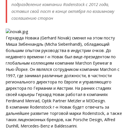
подразделение компании Rodenstock с 2012 года,
оставил свой пост в конце октября по взаимному
соглашению сторон
Герхарда Новака (Gerhard Novak) сменил на этом посту
Миша Зибенхандль (Micha Siebenhandl), обладающий
большим опытом руководства в индустрии очков. До
недавнего времени г-н Новак был вице-президентом по
глобальным коллекциям компании Marchon Eyewear в
Нью-Йорке. Он являлся сотрудником компании Marchon с
1997, где занимал различные должности, в частности
регионального директора по Европе и управляющего
директора по Германии и Австрии. На ранних стадиях
своей карьеры Герхард Новак работал в компаниях
Ferdinand Menrad, Optik Partner Metzler и M3Design.
В компании Rodenstock г-н Новак будет отвечать за
дальнейшее развитие торговой марки Rodenstock, а также
таких лицензионных брендов, как Porsche Design, Alfred
Dunhill, Mercedes-Benz и Baldessarini.