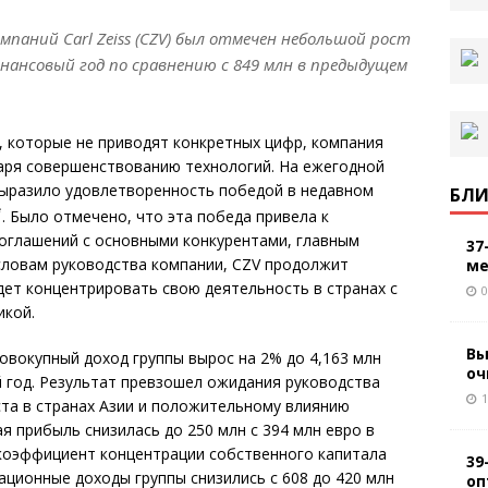
омпаний Carl Zeiss (CZV) был отмечен небольшой рост
финансовый год по сравнению с 849 млн в предыдущем
on, которые не приводят конкретных цифр, компания
аря совершенствованию технологий. На ежегодной
выразило удовлетворенность победой в недавном
БЛИ
*
. Было отмечено, что эта победа привела к
оглашений с основными конкурентами, главным
37
 словам руководства компании, CZV продолжит
ме
дет концентрировать свою деятельность в странах с
0
икой.
Вы
овокупный доход группы вырос на 2% до 4,163 млн
оч
год. Результат превзошел ожидания руководства
1
та в странах Азии и положительному влиянию
я прибыль снизилась до 250 млн с 394 млн евро в
коэффициент концентрации собственного капитала
39
ационные доходы группы снизились с 608 до 420 млн
оп