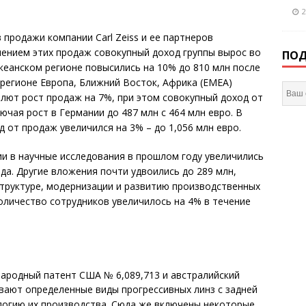
2
продажи компании Carl Zeiss и ее партнеров
ючением этих продаж совокупный доход группы вырос во
ПОД
океанском регионе повысились на 10% до 810 млн после
регионе Европа, Ближний Восток, Африка (EMEA)
алют рост продаж на 7%, при этом совокупный доход от
ючая рост в Германии до 487 млн с 464 млн евро. В
 от продаж увеличился на 3% – до 1,056 млн евро.
ии в научные исследования в прошлом году увеличились
да. Другие вложения почти удвоились до 289 млн,
труктуре, модернизации и развитию производственных
оличество сотрудников увеличилось на 4% в течение
ародный патент США № 6,089,713 и австралийский
вают определенные виды прогрессивных линз с задней
огию их производства. Сюда же включены некоторые