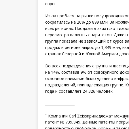
евро.
Из-за проблем на рынке полупроводников 
сократилась на 20% до 899 млн. За искл
всех регионах. Продажи в азиатско-тихо
пересмотра валютных паритетов. Даже в 
группа показала не зависящий от курса в
продаж в регионе вырос до 1,349 млн, вкл
странах Северной и Южной Америки доход
Во всех подразделениях группы инвестиц
на 14%, составив 9% от совокупного дохо
основное внимание было уделено инфрас
подразделений, принадлежащих группе. К
года и составляет 24 326 человек.
_________________
*
Kомпании Carl Zeissпринадлежат междун
патент № 739,849. Данные патенты покры
поверхностью свободной формы и технол