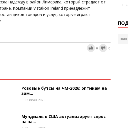
сла надежду в район Лимерика, который страдает от
2
ране. Компании Vistakon Ireland принадлежит
оставщиков товаров и услуг, которые играют
и.
ПОД
0
0
Розовые бутсы на ЧМ-2026: оптикам на
зам...
03 июля 2026
Мундиаль в США актуализирует спрос
на за...