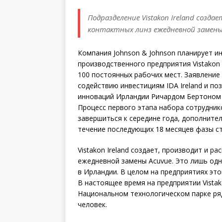
Подразделение Vistakon Ireland созд
контактных линз ежедневной замены
Компания Johnson & Johnson планирует и
производственного предприятия Vistakon 
100 постоянных рабочих мест. Заявление
содействию инвестициям IDA Ireland и п
инноваций Ирландии Ричардом Бертоном (R
Процесс первого этапа набора сотрудник
завершиться к середине года, дополните
течение последующих 18 месяцев фазы с
Vistakon Ireland создает, производит и р
ежедневной замены Acuvue. Это лишь одн
в Ирландии. В целом на предприятиях это
В настоящее время на предприятии Vistako
Национальном технологическом парке ря
человек.