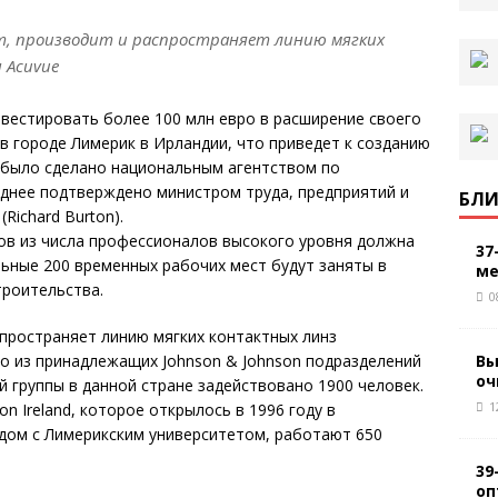
ает, производит и распространяет линию мягких
 Acuvue
нвестировать более 100 млн евро в расширение своего
в городе Лимерик в Ирландии, что приведет к созданию
 было сделано национальным агентством по
озднее подтверждено министром труда, предприятий и
БЛИ
ichard Burton).
ов из числа профессионалов высокого уровня должна
37
льные 200 временных рабочих мест будут заняты в
ме
троительства.
0
аспространяет линию мягких контактных линз
Вы
о из принадлежащих Johnson & Johnson подразделений
оч
й группы в данной стране задействовано 1900 человек.
1
n Ireland, которое открылось в 1996 году в
дом с Лимерикским университетом, работают 650
39
оп