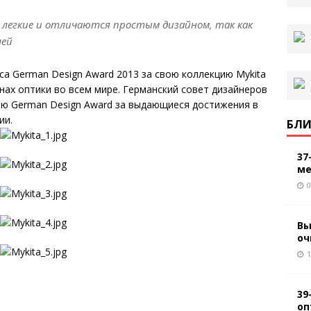
но легкие и отличаются простым дизайном, так как
лей
са German Design Award 2013 за свою коллекцию Mykita
онах оптики во всем мире. Германский совет дизайнеров
мию German Design Award за выдающиеся достижения в
ии.
БЛИ
37
ме
0
Вы
оч
1
39
оп