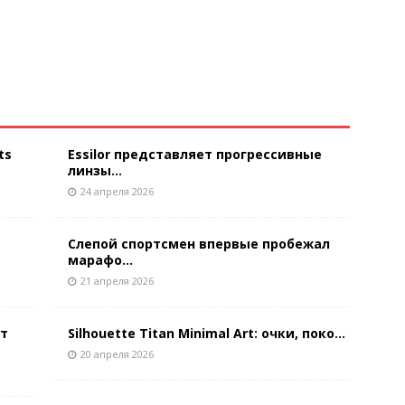
ts
Essilor представляет прогрессивные
линзы...
24 апреля 2026
Слепой спортсмен впервые пробежал
марафо...
21 апреля 2026
ют
Silhouette Titan Minimal Art: очки, поко...
20 апреля 2026