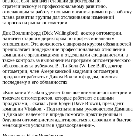
бизнеса, был назначен старшим директором по
стратегическому и профессиональному развитию,
отвечающим за работу с новыми организациями и разработку
плана развития группы для отслеживания изменений
запросов на рынке оптометрии.
Дик Воллингфорд (Dick Wallingford), доктор оптометрии,
назначен старшим директором по профессиональным
отношениям. Эта должность с широким кругом обязанностей
предполагает поддержание профессиональных отношений
компании с организациями и отдельными специалистами, а
также контроль за выполнением программ оптометрического
образования за рубежом. В. Ли Болл (W. Lee Ball), доктор
оптометрии, член Американской академии оптометрии,
продолжит работать с Диком Воллингфордом, помогая
последнему в его обязанностях.
«Компания Vistakon уделяет большое внимание оптометрии и
тысячам оптометристов, которые работают с нашими
продуктами, - сказал Дэйв Браун (Dave Brown), президент
компании Vistakon. - Под испытанным руководством Дамиана
и Дика мы надеемся и впредь помогать практикующим и
будущим оптометристам адаптироваться к сложным и быстро
меняющимся условиям в здравоохранении».
Источник:
VisionMonday
.
com