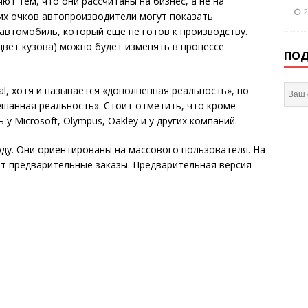
т тем, что они рассчитаны на бизнес, а не на
2
их очков автопроизводители могут показать
 автомобиль, который еще не готов к производству.
вет кузова) можно будет изменять в процессе
ПОД
l, хотя и называется «дополненная реальность», но
шанная реальность». Стоит отметить, что кроме
у Microsoft, Olympus, Oakley и у других компаний.
оду. Они ориентированы на массового пользователя. На
т предварительные заказы. Предварительная версия