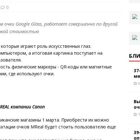
0
ем очки Google Glass, работает совершенно по другой
сокой стоимостью
 которые играют роль искусственных глаз.
мпьютером, а итоговая картинка поступает на
БЛИ
ьзователя.
ость физические маркеры - QR-коды или магнитные
37
ии, где используют очки.
ме
0
Вы
REAL компании Canon
оч
1
иканские магазины 1 марта. Приобрести их можно
луатации очков MReal будет стоить пользователю еще
39
оп