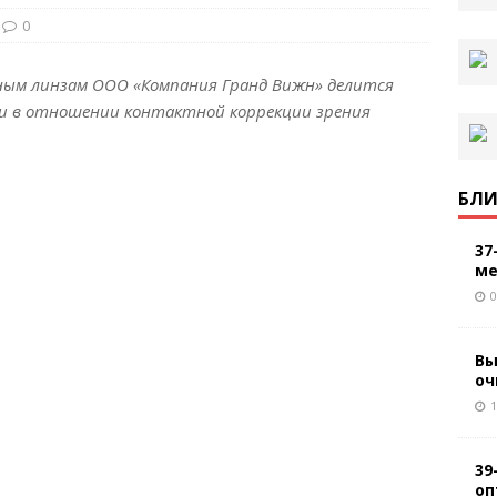
0
ным линзам ООО «Компания Гранд Вижн» делится
и в отношении контактной коррекции зрения
БЛИ
37
ме
0
Вы
оч
1
39
оп