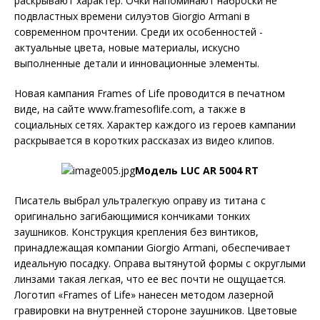
раскрывают характер. Очки напоминают наброски не
подвластных времени силуэтов Giorgio Armani в
современном прочтении. Среди их особенностей -
актуальные цвета, новые материалы, искусно
выполненные детали и инновационные элементы.
Новая кампания Frames of Life проводится в печатном
виде, на сайте www.framesoflife.com, а также в
социальных сетях. Характер каждого из героев кампании
раскрывается в коротких рассказах из видео клипов.
Модель LUC AR 5004 RT
Писатель выбрал ультралегкую оправу из титана с
оригинально загибающимися кончиками тонких
заушников. Конструкция крепления без винтиков,
принадлежащая компании Giorgio Armani, обеспечивает
идеальную посадку. Оправа вытянутой формы с округлыми
линзами такая легкая, что ее вес почти не ощущается.
Логотип «Frames of Life» нанесен методом лазерной
гравировки на внутренней стороне заушников. Цветовые