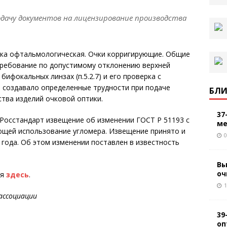
дачу документов на лицензирование производства
ика офтальмологическая. Очки корригирующие. Общие
требование по допустимому отклонению верхней
бифокальных линзах (п.5.2.7) и его проверка с
то создавало определенные трудности при подаче
БЛИ
тва изделий очковой оптики.
37
 Росстандарт извещение об изменении ГОСТ Р 51193 с
ме
ющей использование угломера. Извещение принято и
0
 года. Об этом изменении поставлен в известность
Вы
оч
ся
здесь
.
1
ассоциации
39
оп