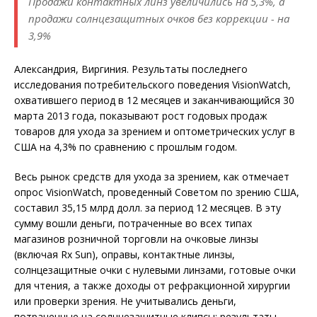
Продажи контактных линз увеличились на 5,3%, а
продажи солнцезащитных очков без коррекции - на
3,9%
Александрия, Виргиния. Результаты последнего
исследования потребительского поведения VisionWatch,
охватившего период в 12 месяцев и заканчивающийся 30
марта 2013 года, показывают рост годовых продаж
товаров для ухода за зрением и оптометрических услуг в
США на 4,3% по сравнению с прошлым годом.
Весь рынок средств для ухода за зрением, как отмечает
опрос VisionWatch, проведенный Советом по зрению США,
составил 35,15 млрд долл. за период 12 месяцев. В эту
сумму вошли деньги, потраченные во всех типах
магазинов розничной торговли на очковые линзы
(включая Rx Sun), оправы, контактные линзы,
солнцезащитные очки с нулевыми линзами, готовые очки
для чтения, а также доходы от рефракционной хирургии
или проверки зрения. Не учитывались деньги,
потраченные на солнцезащитные клипсы; результаты