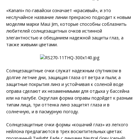
«Kanani» по-гавайски означает «красивый», и это
неслучайное название линии прекрасно подходит к новым
моделям марки Maui Jim, которые способны соблазнить
любителей солнцезащитных очков истинной
элегантностью и обещанием надежной защиты глаз, а
также живыми цветами.
Солнцезащитные очки служат надежным спутником в
долгие летние дни, защищая глаза от ветра и пыли; а
защитные покрытия линз и устойчивая к соленой воде
оправа сделают их незаменимыми для отдыха у бассейна
или на палубе. Округлая форма оправы подойдет к разным
типам лица, три оттенка линз защитят глаза и в
солнечную, и в пасмурную погоду.
Солнцезащитные очки формы «кошачий глаз» из легкого
нейлона предлагаются в трех восхитительных цветах:
прозрачный Twilight Fade с линзами Neutral Grey (серый)