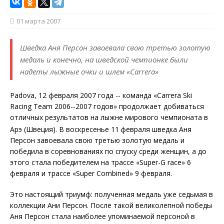
01 марта 2007
Шведка Аня Персон завоевала свою третью золотую
медаль и конечно, на шведской чемпионке были
надеты лыжные очки и шлем «Carrera»
Padova, 12 февраля 2007 года -- команда «Carrera Ski
Racing Team 2006--2007
годов»
продолжает добиваться
отличных результатов на лыжне мирового чемпионата в
Арэ (Швеция). В воскресенье 11
февраля шведка Аня
Персон завоевала свою третью золотую медаль и
победила в соревнованиях по спуску среди женщин, а до
этого стала победителем на трассе «Super-G race» 6
февраля и трассе «Super Combined» 9 февраля.
Это настоящий триумф: полученная медаль уже седьмая в
коллекции Ани Персон. После такой великолепной победы
Аня Персон стала наиболее упоминаемой персоной в