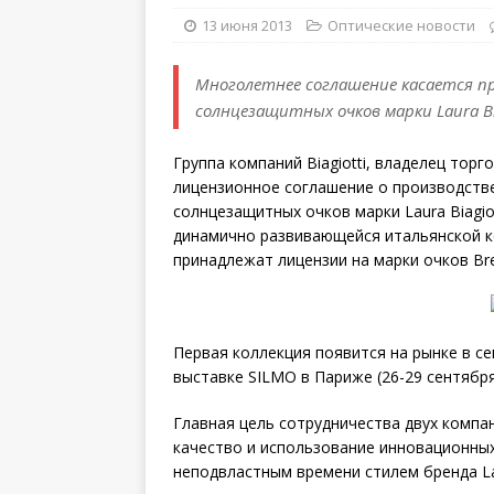
13 июня 2013
Оптические новости
Многолетнее соглашение касается п
солнцезащитных очков марки Laura Bi
Группа компаний Biagiotti, владелец торг
лицензионное соглашение о производств
солнцезащитных очков марки Laura
Biagi
динамично развивающейся итальянской к
принадлежат лицензии на марки очков Breil
Первая коллекция появится на рынке в с
выставке SILMO в Париже (26-29 сентября
Главная цель сотрудничества двух компа
качество и использование инновационных
неподвластным времени стилем бренда Laur