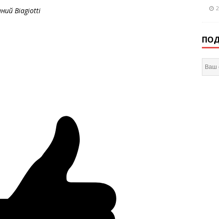
2
ий Biagiotti
ПОД