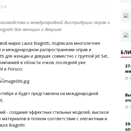
0
роизводства и международной дистрибуции оправ и
agiotti для женщин и девушек
овой марки Laura Biagiotti, подписала многолетнее
е и международном распространении оправ и
БЛИ
otti для женщин и девушек совместно с группой Jet Set,
омпанией в области очков; последней уже
37
 и Fiorucci.
ме
0
ентябре и будет представлена на международной
Вы
).
оч
1
ний - создание эффектных стильных моделей, высокое
 материалов в полном соответствии с элегантным и
39
a Biagiotti.
оп