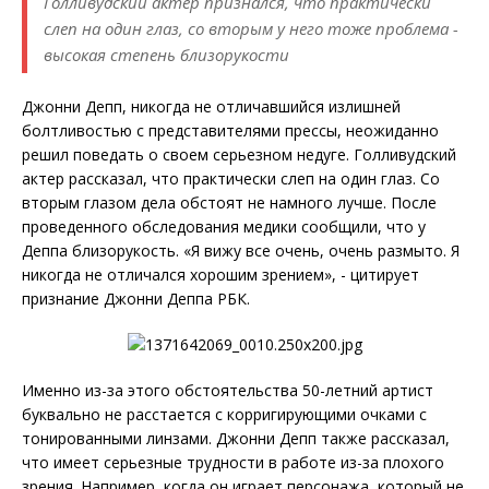
Голливудский актер признался, что практически
слеп на один глаз, со вторым у него тоже проблема -
высокая степень близорукости
Джонни Депп, никогда не отличавшийся излишней
болтливостью с представителями прессы, неожиданно
решил поведать о своем серьезном недуге. Голливудский
актер рассказал, что практически слеп на один глаз. Со
вторым глазом дела обстоят не намного лучше. После
проведенного обследования медики сообщили, что у
Деппа близорукость. «Я вижу все очень, очень размыто. Я
никогда не отличался хорошим зрением», - цитирует
признание Джонни Деппа РБК.
Именно из-за этого обстоятельства 50-летний артист
буквально не расстается с корригирующими очками с
тонированными линзами. Джонни Депп также рассказал,
что имеет серьезные трудности в работе из-за плохого
зрения. Например, когда он играет персонажа, который не