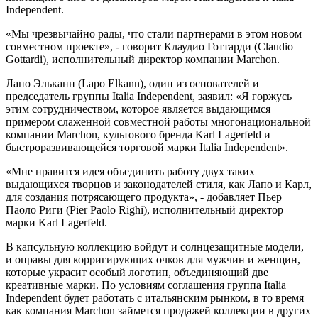
Independent.
«Мы чрезвычайно рады, что стали партнерами в этом новом
совместном проекте», - говорит Клаудио Готтарди (Claudio
Gottardi), исполнительный директор компании Marchon.
Лапо Эльканн (Lapo Elkann), один из основателей и
председатель группы Italia Independent, заявил: «Я горжусь
этим сотрудничеством, которое является выдающимся
примером слаженной совместной работы многонациональной
компании Marchon, культового бренда Karl Lagerfeld и
быстроразвивающейся торговой марки Italia Independent».
«Мне нравится идея объединить работу двух таких
выдающихся творцов и законодателей стиля, как Лапо и Карл,
для создания потрясающего продукта», - добавляет Пьер
Паоло Риги (Pier Paolo Righi), исполнительный директор
марки Karl Lagerfeld.
В капсульную коллекцию войдут и солнцезащитные модели,
и оправы для корригирующих очков для мужчин и женщин,
которые украсит особый логотип, объединяющий две
креативные марки. По условиям соглашения группа Italia
Independent будет работать с итальянским рынком, в то время
как компания Marchon займется продажей коллекции в других