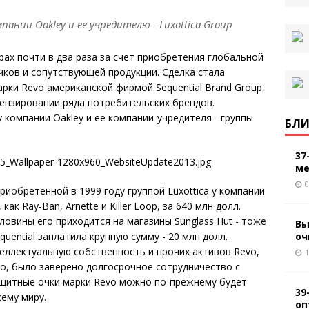
ании Oakley и ее учредителю - Luxottica Group
рах почти в два раза за счет приобретения глобальной
ков и сопутствующей продукции. Сделка стала
ки Revo американской фирмой Sequential Brand Group,
ензировании ряда потребительских брендов.
у компании Oakley
и ее компании-учредителя - группы
БЛИ
37
ме
0
иобретенной в 1999 году группой Luxottica у компании
ак Ray-Ban, Arnette и Killer Loop, за 640 млн долл.
ловины его приходится на магазины Sunglass Hut - тоже
Вы
оч
quential заплатила крупную сумму - 20 млн долл.
теллектуальную собственность и прочих активов Revo,
1
го, было заверено долгосрочное сотрудничество с
защитные очки марки Revo можно по-прежнему будет
39
сему миру.
оп