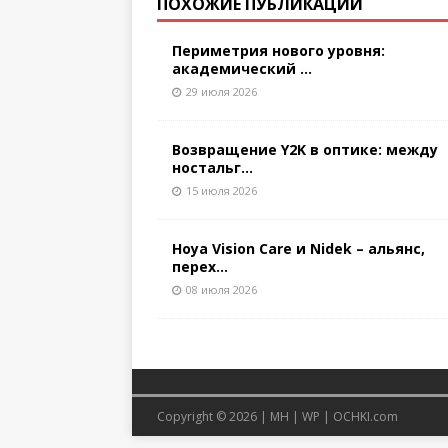
ПОХОЖИЕ ПУБЛИКАЦИИ
Периметрия нового уровня:
академический ...
29 июля 2026
Возвращение Y2K в оптике: между
ностальг...
15 июля 2026
Hoya Vision Care и Nidek – альянс,
перех...
08 июля 2026
Copyright © 2026 |
MH
|
WP
|
OCHKI.com