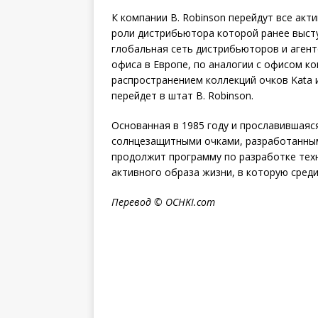
К компании B. Robinson перейдут все акт
роли дистрибьютора которой ранее высту
глобальная сеть дистрибьюторов и агент
офиса в Европе, по аналогии с офисом к
распространением коллекций очков Kata и 
перейдет в штат B. Robinson.
Основанная в 1985 году и прославившая
солнцезащитными очками, разработанным
продолжит программу по разработке техн
активного образа жизни, в которую среди
Перевод ©
OCHKI
.
com