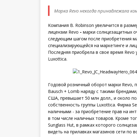
Марка Revo некогда принадлежала комп
Компания B. Robinson
увеличится в разме
лицензии Revo
-
марки солнцезащитных оч
следующим шагом после приобретения мар
специализирующейся на маркетинге и лиц
Последняя приобрела в свое время Revo 
Luxottica.
Годовой розничный оборот марки Revo, пр
Bausch + Lomb наряду с такими брендами, к
США, превышает 50 млн долл., и около по
собственность группы Luxottica. Фирма Se
наличными - за приобретение прав на ин
в том числе наличных товаров. Кроме то
Sunglass Hut, в рамках которого солнце
видеть на прилавках магазинов сети по в