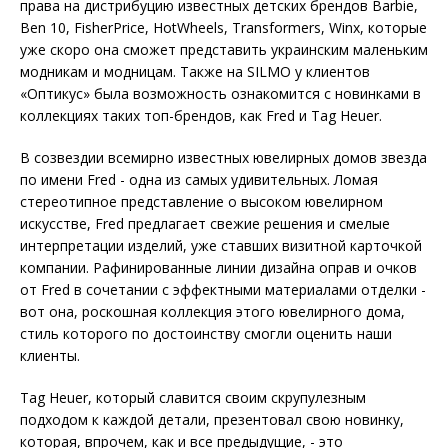
права на дистрибуцию известных детских брендов Barbie,
Ben 10, FisherPrice, HotWheels, Transformers, Winx, которые
уже скоро она сможет представить украинским маленьким
модникам и модницам. Также на SILMO у клиентов
«Оптикус» была возможность ознакомится с новинками в
коллекциях таких топ-брендов, как Fred и Tag Heuer.
В созвездии всемирно известных ювелирных домов звезда
по имени Fred - одна из самых удивительных. Ломая
стереотипное представление о высоком ювелирном
искусстве, Fred предлагает свежие решения и смелые
интерпретации изделий, уже ставших визитной карточкой
компании. Рафинированные линии дизайна оправ и очков
от Fred в сочетании с эффектными материалами отделки -
вот она, роскошная коллекция этого ювелирного дома,
стиль которого по достоинству смогли оценить наши
клиенты.
Tag Heuer, который славится своим скрупулезным
подходом к каждой детали, презентовал свою новинку,
которая, впрочем, как и все предыдущие, - это