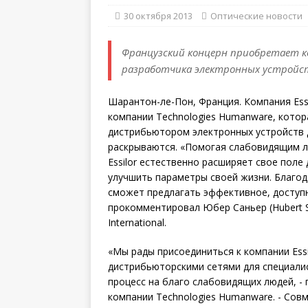
30 октября 2013
Оптические новости
Французский концерн приобретает ко
разработчика электронных устройст
Шарантон-ле-Пон, Франция. Компания Essi
компании Technologies Humanware, кото
дистрибьютором электронных устройств 
раскрываются. «Помогая слабовидящим 
Essilor естественно расширяет свое поле
улучшить параметры своей жизни. Благод
сможет предлагать эффективное, доступн
прокомментировал Юбер Саньер (Hubert Sa
International.
«Мы рады присоединиться к компании Essil
дистрибьюторскими сетями для специали
процесс на благо слабовидящих людей, - п
компании Technologies Humanware. - Сов