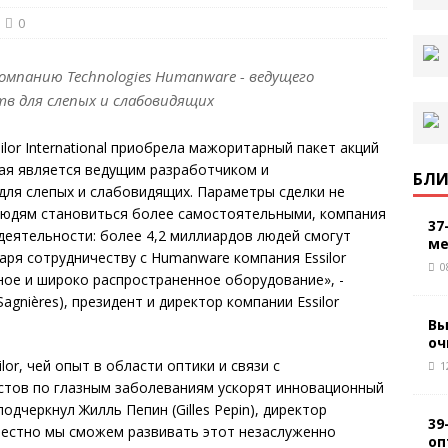
0
мпанию Technologies Humanware - ведущего
в для слепых и слабовидящих
lor International приобрела мажоритарный пакет акций
рая является ведущим разработчиком и
БЛИ
для слепых и слабовидящих. Параметры сделки не
людям становиться более самостоятельными, компания
37
 деятельности: более 4,2 миллиардов людей смогут
ме
аря сотрудничеству с Humanware компания Essilor
0
ое и широко распространенное оборудование», -
gnières), президент и директор компании Essilor
Вы
оч
or, чей опыт в области оптики и связи с
1
стов по глазным заболеваниям ускорят инновационный
одчеркнул Жилль Пепин (Gilles Pepin), директор
39
местно мы сможем развивать этот незаслуженно
оп