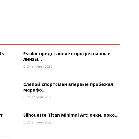
ts
Essilor представляет прогрессивные
линзы...
24 апреля 2026
Слепой спортсмен впервые пробежал
марафо...
21 апреля 2026
ют
Silhouette Titan Minimal Art: очки, поко...
20 апреля 2026