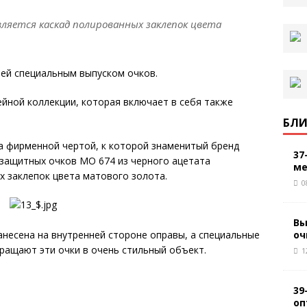
ляется каскад полированных заклепок цвета
лей специальным выпуском очков.
йной коллекции, которая включает в себя также
БЛИ
а фирменной чертой, к которой знаменитый бренд
37
защитных очков MO 674 из черного ацетата
ме
 заклепок цвета матового золота.
0
Вы
оч
» нанесена на внутренней стороне оправы, а специальные
ращают эти очки в очень стильный объект.
1
39
оп