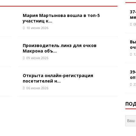
37
Мария Мартынова вошла в топ-5
ме
участниц к...
0
10 июня 2026
Вы
Производитель линз для очков
оч
Макрона объ...
1
09 июня 2026
39
Открыта онлайн-регистрация
оп
посетителей н...
2
06 июня 2026
ПОД