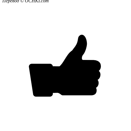
Перевод ©
OCHKI
.
com