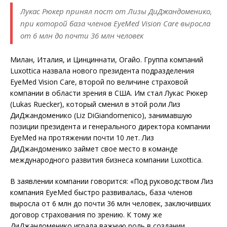
Лукас Рюкер принял пост от Лизы ДиДжандоменико,
при которой база членов EyeMed Vision Care выросла
от 6 млн до почти 36 млн человек
Милан, Италия, и Цинциннати, Огайо. Группа компаний
Luxottica назвала нового президента подразделения
EyeMed Vision Care, второй по величине страховой
компании в области зрения в США. Им стал Лукас Рюкер
(Lukas Ruecker), который сменил в этой роли Лиз
ДиДжандоменико (Liz DiGiandomenico), занимавшую
позиции президента и генерального директора компании
EyeMed на протяжении почти 10 лет. Лиз
ДиДжандоменико займет свое место в команде
международного развития бизнеса компании Luxottica.
В заявлении компании говорится: «Под руководством Лиз
компания EyeMed быстро развивалась, база членов
выросла от 6 млн до почти 36 млн человек, заключивших
договор страхования по зрению. К тому же
ДиДжандоменико играла важную роль в создании