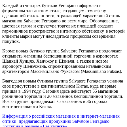
Каждый из четырех бутиков Ferragamo оформлен в
фирменном элегантном стиле, создающем атмосферу
сдержанной изысканности, отражающей характерный стиль
магазинов Salvatore Ferragamo во всем мире. Оборудование,
цветовая гамма и структура торговых площадей создают
гармоничное пространство и интимную обстановку, в которой
клиенты марки могут насладиться процессом совершения
покупок.
Кроме новых бутиков группа Salvatore Ferragamo продолжает
открывать магазины беспошлинной торговли в аэропортах
Шанхай Хунцяо, Ханчжоу и Шэньян, а также в новом
аэропорту Шэньчжэнь, спроектированном итальянским
архитектором Массимильано Фуксасом (Massimiliano Fuksas).
Благодаря новым бутикам группа Salvatore Ferragamo усилила
свое присутствие в континентальном Китае, куда впервые
пришла в 1994 году. Сегодня здесь действуют 55 магазинов
розничной торговли и 20 магазинов беспошлинной торговли.
Всего группе принадлежат 75 магазинов в 36 городах
континентального Китая.
Информация о российских магазинах и интернет-магазинах
оптики, предлагающих продукцию Salvatore Ferragamo,
доступна в разделе «
Где купить
»
.