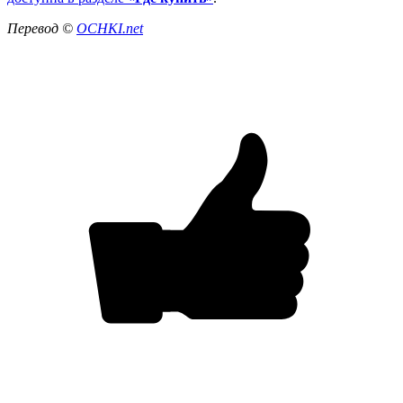
Перевод ©
OCHKI
.
net