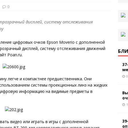
0
 прозрачный дисплей, систему отслеживания
ру
ление цифровых очков Epson Moverio с дополненной
прозрачный дисплей, систему отслеживания движений
БЛИ
йт Poan.ru.
37
ме
0
ину легче и компактнее предшественника. Они
спользованием системы проекционных линз на жидких
 цифровую информацию на видимые предметы в
Вы
оч
1
39
ать видео или играть в игры с дополненной
оп
overio BT-200 для корпоративного использования,