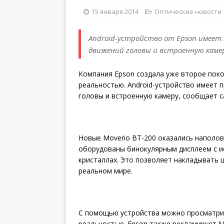
15 января 2014
Оптические новости
Android-устройство от Epson имеет
движений головы и встроенную каме
Компания Epson создала уже второе поко
реальностью. Android-устройство имеет 
головы и встроенную камеру, сообщает са
Новые Moverio BT-200 оказались наполов
оборудованы бинокулярным дисплеем с и
кристаллах. Это позволяет накладывать
реальном мире.
C помощью устройства можно просматрив
реальностью. Epson также рекламирует M