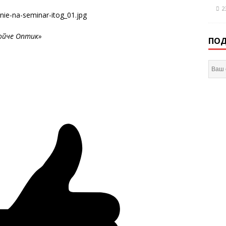
2
ойче Оптик»
ПОД