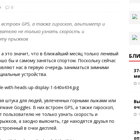
и
0
es встроен GPS, а также гироскоп, альтиметр и
вателю не только узнать скорость и
оту прыжков
 а это значит, что в ближайший месяц только ленивый
БЛИ
ошо бы и самому заняться спортом. Поскольку сейчас
овляют нас в первую очередь заниматься зимними
37
ециальные устройства.
ме
0
ая штука для людей, увлеченных горными лыжами или
Вы
оч
irwave Goggles. В них встроен GPS, а также гироскоп,
т пользователю не только узнать скорость и
1
рыжков, а заодно выяснить, где находятся друзья по
строенный в очки дисплей.
39
оп