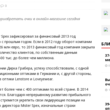
0
риобретать очки в онлайн-магазине сегодня
r Spex зафиксировал за финансовый 2013 год
 с прошлым годом. Если в 2012 году оборот компании
БЛИ
26 млн евро, то 2013 финансовый год компания закрыла
количество клиентов, по собственным данным
37
500 тыс. до более чем миллиона.
ме
0
нии Дирка Грабера, успеху способствовали, с одной
иционными оптиками в Германии и, с другой стороны,
 оптики Lenstore и Loveyewear.
Вы
оч
т более чем с 400 оптиками по всей стране. В 2014
1
ится. Благодаря непрерывному развитию прибыльного
 стремится укрепить свои лидирующие позиции на
39
 директора Mister Spex, изначальные страхи
оп