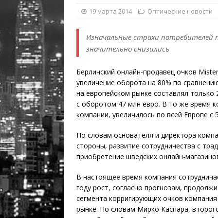
19 марта 2014
Оптические новости
Изначальные страхи потребителей п
значительно снизились
Берлинский онлайн-продавец очков Miste
увеличение оборота на 80% по сравнению
на европейском рынке составлял только 
с оборотом 47 млн евро. В то же время 
компании, увеличилось по всей Европе с 
По словам основателя и директора компа
стороны, развитие сотрудничества с трад
приобретение шведских онлайн-магазинов
В настоящее время компания сотрудничае
году рост, согласно прогнозам, продолж
сегмента корригирующих очков компания
рынке. По словам Мирко Каспара, второго