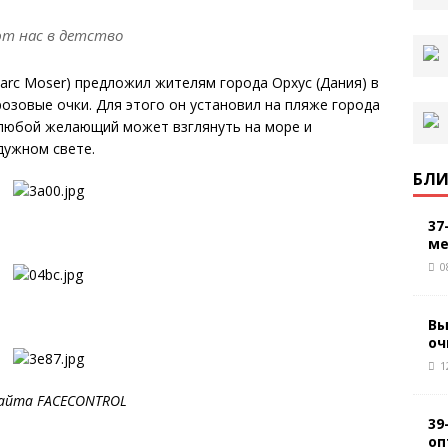
ют нас в детство
rc Moser) предложил жителям города Орхус (Дания) в
озовые очки. Для этого он установил на пляже города
 любой желающий может взглянуть на море и
дужном свете.
БЛИ
37
ме
0
Вы
оч
1
сайта FACECONTROL
39
оп