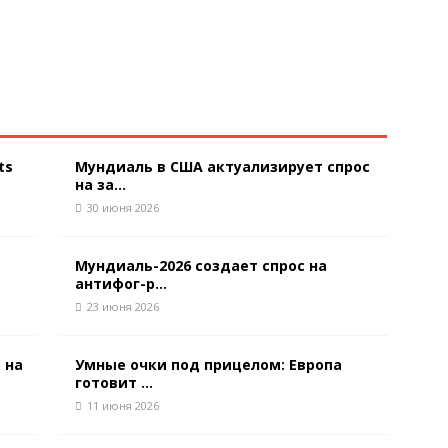
ts
Мундиаль в США актуализирует спрос
на за...
30 июня 2026
Мундиаль-2026 создает спрос на
антифог-р...
23 июня 2026
 на
Умные очки под прицелом: Европа
готовит ...
11 июня 2026