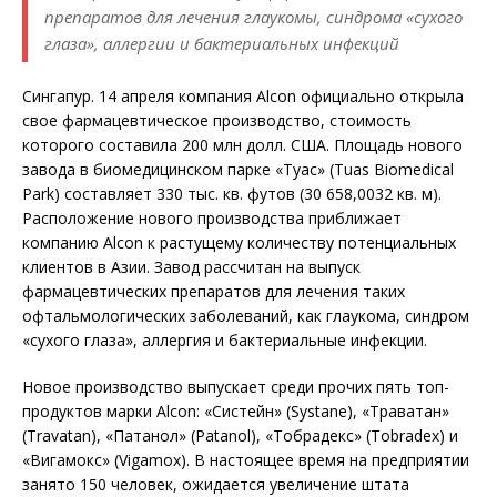
препаратов для лечения глаукомы, синдрома «сухого
глаза», аллергии и бактериальных инфекций
Сингапур. 14 апреля компания Alcon официально открыла
свое фармацевтическое производство, стоимость
которого составила 200 млн долл. США. Площадь нового
завода в биомедицинском парке «Туас» (Tuas Biomedical
Park) составляет 330 тыс. кв. футов (30 658,0032 кв. м).
Расположение нового производства приближает
компанию Alcon к растущему количеству потенциальных
клиентов в Азии. Завод рассчитан на выпуск
фармацевтических препаратов для лечения таких
офтальмологических заболеваний, как глаукома, синдром
«сухого глаза», аллергия и бактериальные инфекции.
Новое производство выпускает среди прочих пять топ-
продуктов марки Alcon: «Систейн» (Systane), «Траватан»
(Travatan), «Патанол» (Patanol), «Тобрадекс» (Tobradex) и
«Вигамокс» (Vigamox). В настоящее время на предприятии
занято 150 человек, ожидается увеличение штата