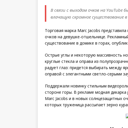
В связи с выходом очков на YouTube 
влачащую скромное существование в 
Торговая марка Marc Jacobs представила
очков на девушке-отшельнице. Рекламны
существование в домике в горах, опублик
Острые углы и некоторую массивность н
круглые стекла и оправа из полупрозрач
радует глаз: придется выбирать между я
оправой с элегантными светло-серыми з
Поддержали новинку стильным видеороли
стороне горы. В рекламе модная дикарка 
Marc Jacobs и в новых солнцезащитных о
которых труженица рассыпает зерно кура