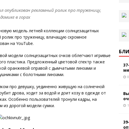
был опубликован рекламный ролик про труженицу,
домике в горах
 новую модель летней коллекции солнцезащитных
й ролик про труженицу, влачащую скромное
ован на YouTube.
БЛИ
овой модели солнцезащитных очков облегчают игривые
ного пластика. Предложенный цветовой спектр также
37
ркой оранжевой оправой с дымчатыми линзами и
ме
аушниками с болотными линзами.
0
ком про девушку, уединенно живущую на солнечной
рубит дрова, ходит за водой и доит козу в одежде от
Вы
оч
чках. Особенно пользователей тронули кадры, на
м из дорогой модели сумки.
1
39
оп