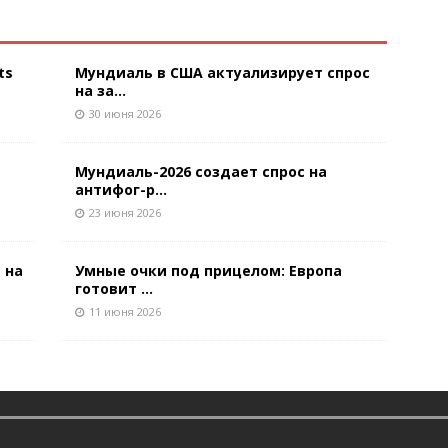
ts
Мундиаль в США актуализирует спрос
на за...
30 июня 2026
Мундиаль-2026 создает спрос на
антифог-р...
23 июня 2026
 на
Умные очки под прицелом: Европа
готовит ...
11 июня 2026