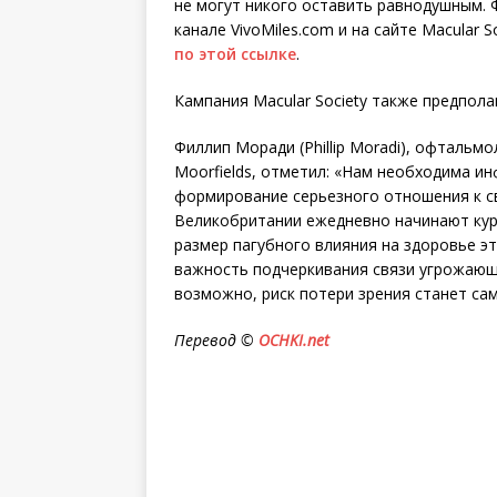
не могут никого оставить равнодушным.
канале VivoMiles.com и на сайте Macular
по этой ссылке
.
Кампания Macular Society также предпола
Филлип Моради (Phillip Moradi), офтальм
Moorfields, отметил: «Нам необходима и
формирование серьезного отношения к св
Великобритании ежедневно начинают кур
размер пагубного влияния на здоровье э
важность подчеркивания связи угрожающи
возможно, риск потери зрения станет с
Перевод ©
OCHKI
.
net