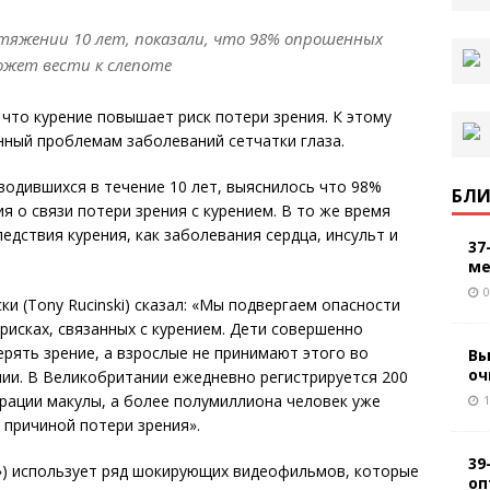
тяжении 10 лет, показали, что 98% опрошенных
может вести к слепоте
что курение повышает риск потери зрения. К этому
енный проблемам заболеваний сетчатки глаза.
водившихся в течение 10 лет, выяснилось что 98%
БЛИ
 о связи потери зрения с курением. В то же время
ледствия курения, как заболевания сердца, инсульт и
37
ме
0
ки (Tony Rucinski) сказал: «Мы подвергаем опасности
 рисках, связанных с курением. Дети совершенно
рять зрение, а взрослые не принимают этого во
Вы
оч
ии. В Великобритании ежедневно регистрируется 200
ерации макулы, а более полумиллиона человек уже
1
 причиной потери зрения».
39
al?») использует ряд шокирующих видеофильмов, которые
оп