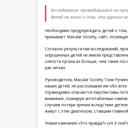
Исследования, проводившиеся на про
детей не знали о том, что курение 
Необходимо предупреждать детей о том, 
призывает Macular Society, сайт, посвящ
Согласно результатам исследований, про
опрошенных детей не имели представления
слепота пугала их больше, чем такие пос
рак легких.
Руководитель Macular Society Тони Ручинс
наших детей, не рассказывая им обо всех
справедливо опасаются перспективы поте
внимание, планируя антитабачные кампан
случаев потери зрения вследствие деген
живут с этиv диагнозом, ставшим главной
Новая кампания «Это правда?» («Is it re